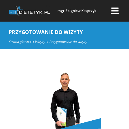
mgr Zbigniew Kasprzyk
PRZYGOTOWANIE DO WIZYTY
Strona główna
Wizyty
Przygotowanie do wizyty